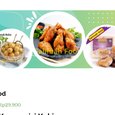
od
Rp
29,900