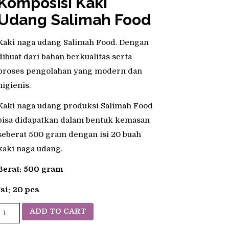
Komposisi Kaki
Udang Salimah Food
Kaki naga udang Salimah Food. Dengan
dibuat dari bahan berkualitas serta
proses pengolahan yang modern dan
higienis.
Kaki naga udang produksi Salimah Food
bisa didapatkan dalam bentuk kemasan
seberat 500 gram dengan isi 20 buah
kaki naga udang.
Berat: 500 gram
Isi: 20 pcs
Kaki
ADD TO CART
Naga