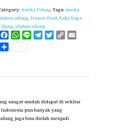
Udang
Category:
Aneka Udang
Tags:
aneka
Salimah
olahan udang
,
frozen food
,
Kaki Naga
Food
Udang
,
olahan udang
quantity
Facebook
WhatsApp
Line
Telegram
Twitter
Copy
Email
Link
Share
ng sangat mudah didapat di sekitar
as Indonesia pun banyak yang
udang juga bisa diolah menjadi