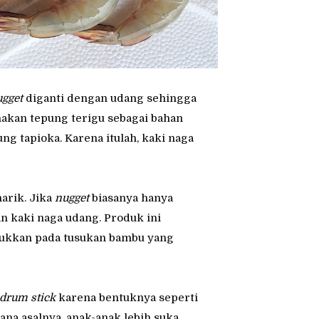
gget
diganti dengan udang sehingga
kan tepung terigu sebagai bahan
 tapioka. Karena itulah, kaki naga
arik. Jika
nugget
biasanya hanya
an kaki naga udang. Produk ini
usukkan pada tusukan bambu yang
 drum stick
karena bentuknya seperti
na asalnya, anak-anak lebih suka