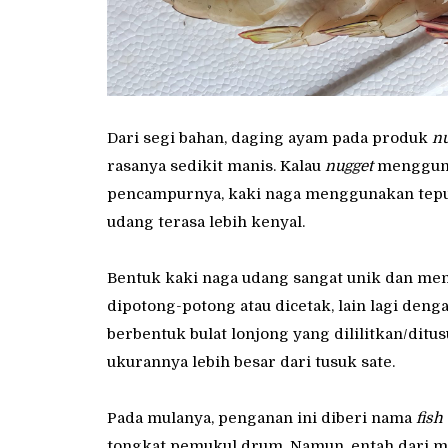
Dari segi bahan, daging ayam pada produk
nu
rasanya sedikit manis. Kalau
nugget
mengguna
pencampurnya, kaki naga menggunakan tepung
udang terasa lebih kenyal.
Bentuk kaki naga udang sangat unik dan men
dipotong-potong atau dicetak, lain lagi deng
berbentuk bulat lonjong yang dililitkan/dit
ukurannya lebih besar dari tusuk sate.
Pada mulanya, penganan ini diberi nama
fish
tongkat pemukul drum. Namun, entah dari ma