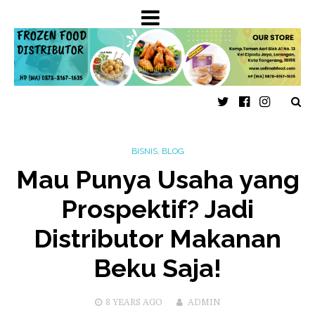
Twitter
Faceboo
Insta
BISNIS
,
BLOG
Mau Punya Usaha yang
Prospektif? Jadi
Distributor Makanan
Beku Saja!
8 YEARS
AGO
ADMIN