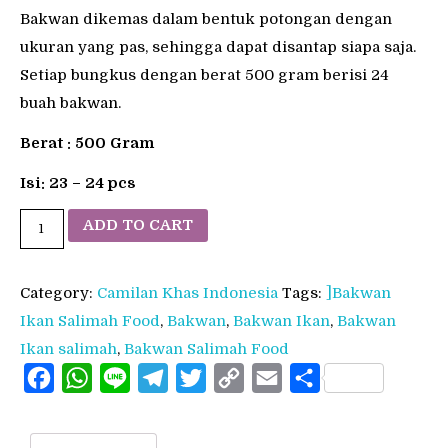
Bakwan dikemas dalam bentuk potongan dengan
ukuran yang pas, sehingga dapat disantap siapa saja.
Setiap bungkus dengan berat 500 gram berisi 24
buah bakwan.
Berat : 500 Gram
Isi: 23 – 24 pcs
Bakwan
ADD TO CART
Ikan
Salimah
Category:
Camilan Khas Indonesia
Tags:
]Bakwan
Food
Ikan Salimah Food
,
Bakwan
,
Bakwan Ikan
,
Bakwan
Frozenfood
Ikan salimah
,
Bakwan Salimah Food
quantity
Facebook
WhatsApp
Line
Telegram
Twitter
Copy
Email
Share
Link