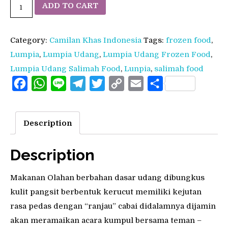
Lumpia
ADD TO CART
Udang
Salimah
Category:
Camilan Khas Indonesia
Tags:
frozen food
,
Food
Lumpia
,
Lumpia Udang
,
Lumpia Udang Frozen Food
,
Frozen
Lumpia Udang Salimah Food
,
Lunpia
,
salimah food
Food
Facebook
WhatsApp
Line
Telegram
Twitter
Copy
Email
Share
quantity
Link
Description
Description
Makanan Olahan berbahan dasar udang dibungkus
kulit pangsit berbentuk kerucut memiliki kejutan
rasa pedas dengan “ranjau” cabai didalamnya dijamin
akan meramaikan acara kumpul bersama teman –