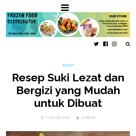
Twitter
Faceboo
Insta
RESEP
Resep Suki Lezat dan
Bergizi yang Mudah
untuk Dibuat
7 YEARS
AGO
ADMIN