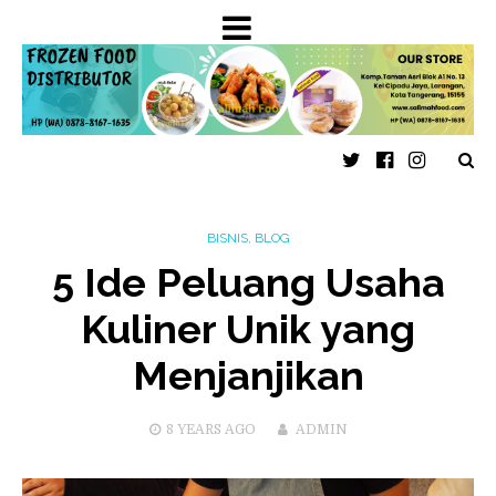
Twitter
Faceboo
Insta
BISNIS
,
BLOG
5 Ide Peluang Usaha
Kuliner Unik yang
Menjanjikan
8 YEARS
AGO
ADMIN