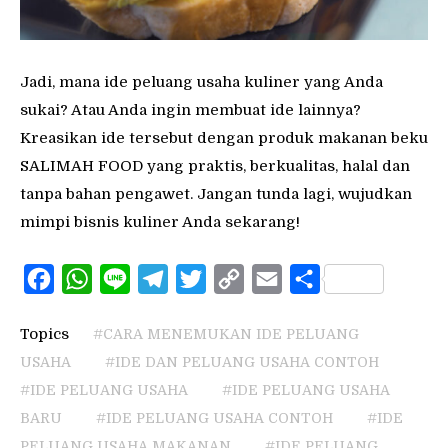
Jadi, mana ide peluang usaha kuliner yang Anda
sukai? Atau Anda ingin membuat ide lainnya?
Kreasikan ide tersebut dengan produk makanan beku
SALIMAH FOOD yang praktis, berkualitas, halal dan
tanpa bahan pengawet. Jangan tunda lagi, wujudkan
mimpi bisnis kuliner Anda sekarang!
Facebook
WhatsApp
Line
Telegram
Twitter
Copy
Email
Share
Link
Topics
#CARA MENEMUKAN IDE PELUANG
USAHA
#IDE DAN PELUANG USAHA CONTOH
#IDE PELUANG USAHA
#IDE PELUANG USAHA
BARU
#IDE PELUANG USAHA CONTOH
#IDE
PELUANG USAHA MAKANAN
#IDE PELUANG